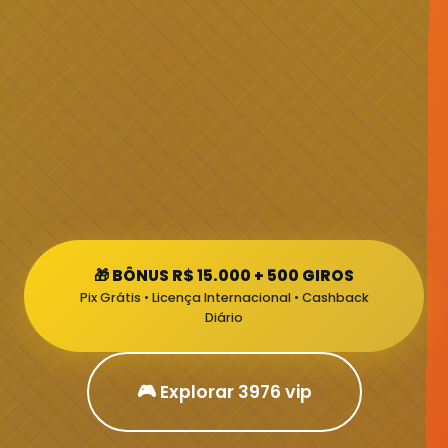
🎁 BÔNUS R$ 15.000 + 500 GIROS
Pix Grátis • Licença Internacional • Cashback
Diário
🎮 Explorar 3976 vip