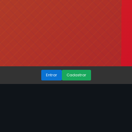
Entrar
Cadastrar