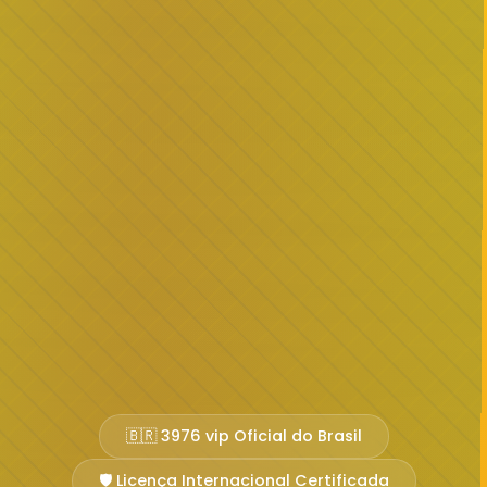
🇧🇷 3976 vip Oficial do Brasil
🛡️ Licença Internacional Certificada