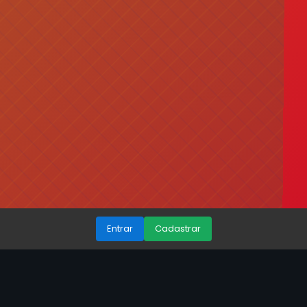
Entrar
Cadastrar