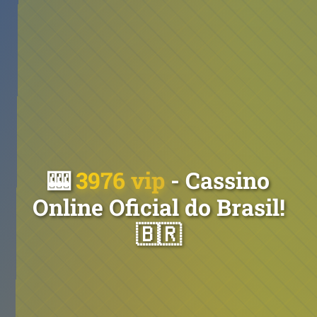
🎰
3976 vip
- Cassino
Online Oficial do Brasil!
🇧🇷