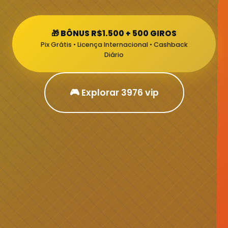
🎁 BÔNUS R$1.500 + 500 GIROS
Pix Grátis • Licença Internacional • Cashback
Diário
🎮 Explorar 3976 vip