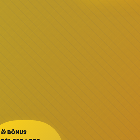
🎁 BÔNUS