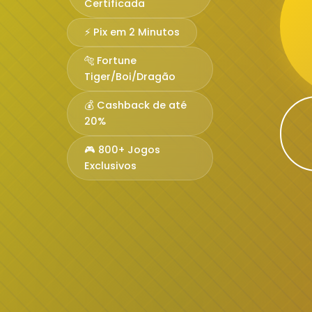
Certificada
⚡ Pix em 2 Minutos
🐅 Fortune
Tiger/Boi/Dragão
💰 Cashback de até
20%
🎮 800+ Jogos
Exclusivos