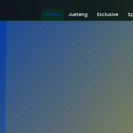
Início
Jueteng
Exclusive
Sp