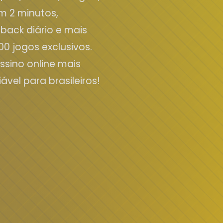
em 2 minutos,
back diário e mais
00 jogos exclusivos.
ssino online mais
ável para brasileiros!