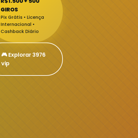
R$1.500 + 500
GIROS
Pix Grátis • Licença
Internacional •
Cashback Diário
🎮 Explorar 3976
vip