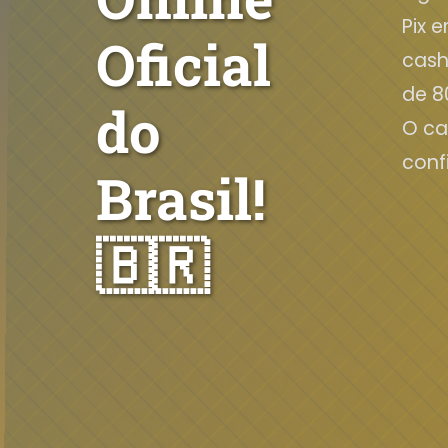
Pix 
Oficial
cash
de 8
do
O ca
confi
Brasil!
🇧🇷