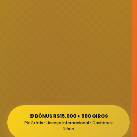
🎁 BÔNUS R$15.000 + 500 GIROS
Pix Grátis • Licença Internacional • Cashback
Diário