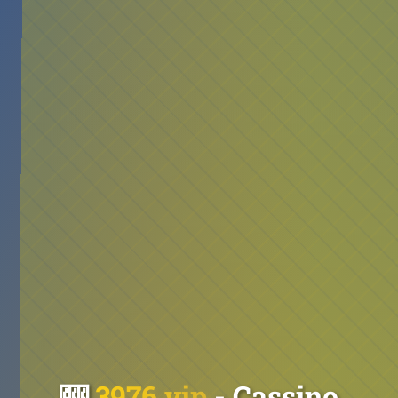
🎰
3976 vip
- Cassino