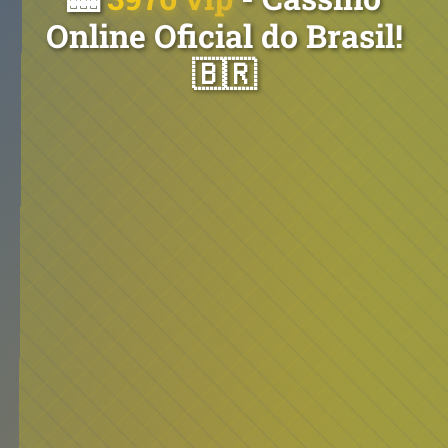
Online Oficial do Brasil!
🇧🇷