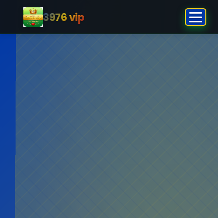
3976 vip