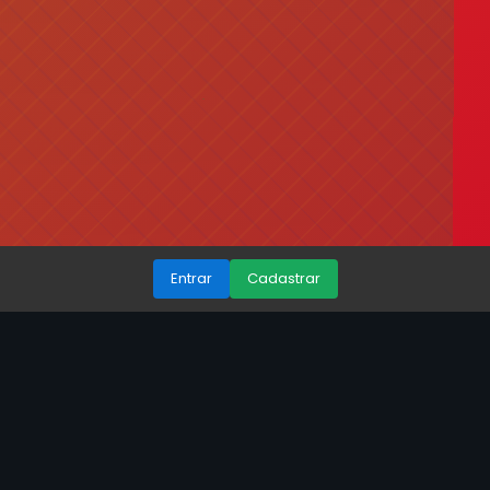
Entrar
Cadastrar