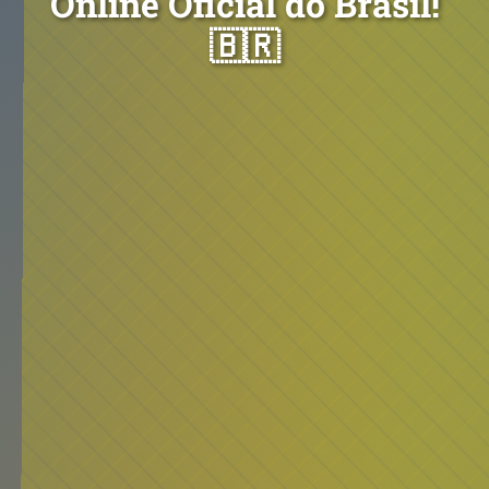
Online Oficial do Brasil!
🇧🇷