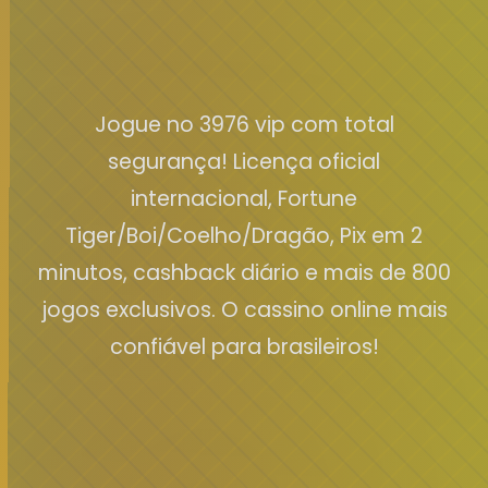
Jogue no 3976 vip com total
segurança! Licença oficial
internacional, Fortune
Tiger/Boi/Coelho/Dragão, Pix em 2
minutos, cashback diário e mais de 800
jogos exclusivos. O cassino online mais
confiável para brasileiros!