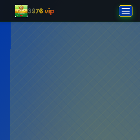
3976 vip