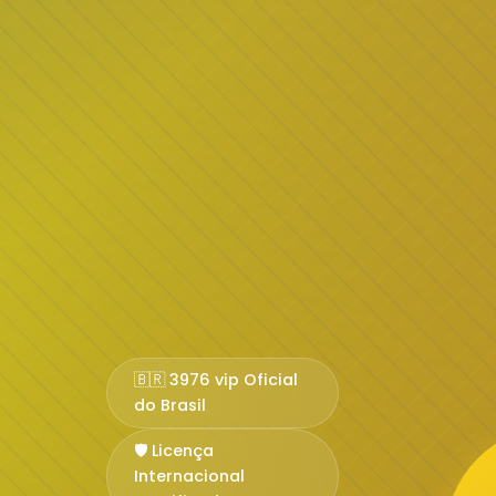
🇧🇷 3976 vip Oficial
do Brasil
🛡️ Licença
Internacional