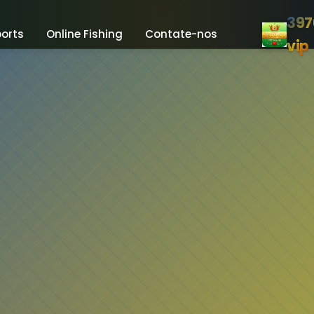
397
orts
Online Fishing
Contate-nos
vip