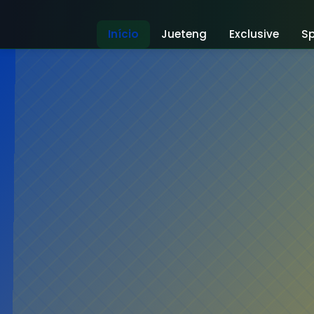
Início
Jueteng
Exclusive
Sp