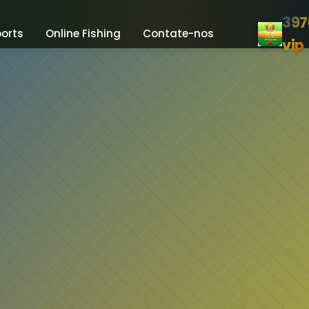
397
orts
Online Fishing
Contate-nos
vip