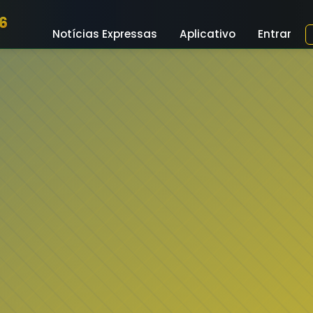
6
Notícias Expressas
Aplicativo
Entrar