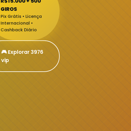
R$15.000 + 500
GIROS
Pix Grátis • Licença
Internacional •
Cashback Diário
🎮 Explorar 3976
vip