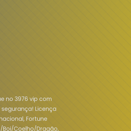
e no 3976 vip com
l segurança! Licença
rnacional, Fortune
r/Boi/Coelho/Dragão,