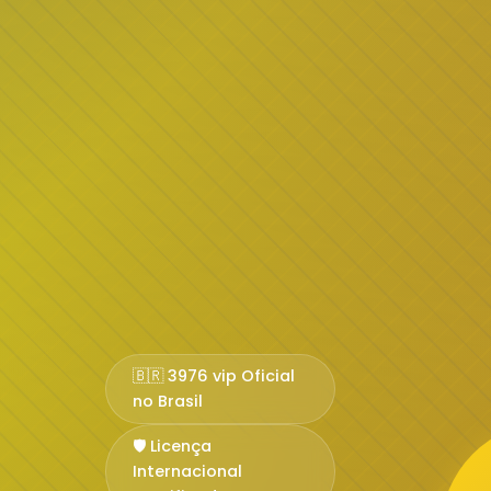
🇧🇷 3976 vip Oficial
no Brasil
🛡️ Licença
Internacional