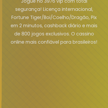
Jogue no 3976 vip com total
segurança! Licença internacional,
Fortune Tiger/Boi/Coelho/Dragão, Pix
em 2 minutos, cashback diário e mais
de 800 jogos exclusivos. O cassino
online mais confiável para brasileiros!