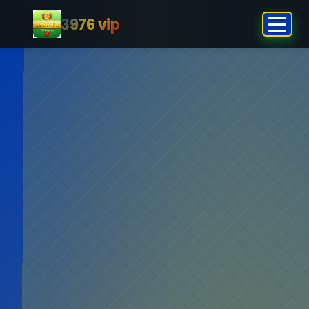
3976 vip