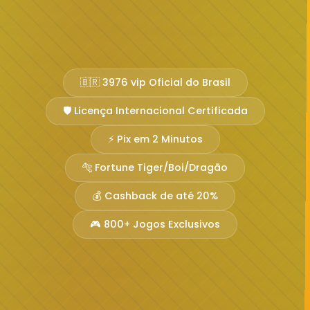
🇧🇷 3976 vip Oficial do Brasil
🛡️ Licença Internacional Certificada
⚡ Pix em 2 Minutos
🐅 Fortune Tiger/Boi/Dragão
💰 Cashback de até 20%
🎮 800+ Jogos Exclusivos