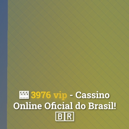
🎰
3976 vip
- Cassino
Online Oficial do Brasil!
🇧🇷