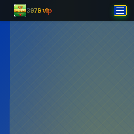
3976 vip