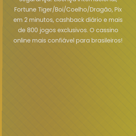
Fortune Tiger/Boi/Coelho/Dragão, Pix
em 2 minutos, cashback diário e mais
de 800 jogos exclusivos. O cassino
online mais confiável para brasileiros!