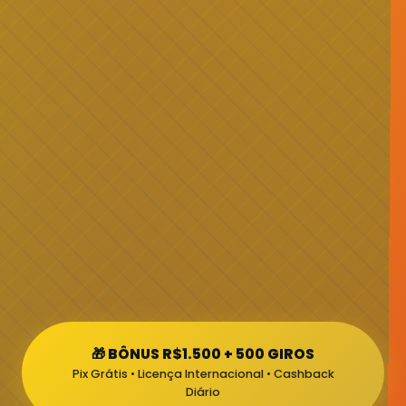
🎁 BÔNUS R$1.500 + 500 GIROS
Pix Grátis • Licença Internacional • Cashback
Diário