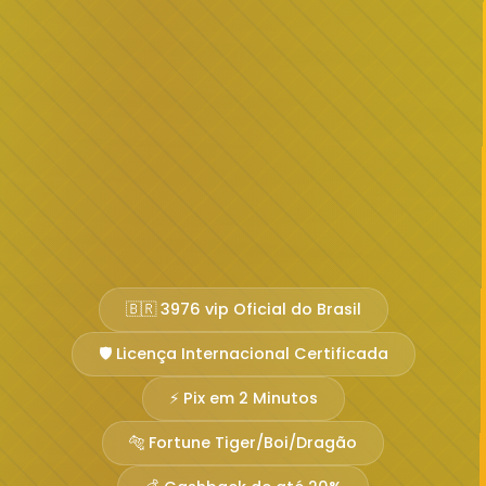
🇧🇷 3976 vip Oficial do Brasil
🛡️ Licença Internacional Certificada
⚡ Pix em 2 Minutos
🐅 Fortune Tiger/Boi/Dragão