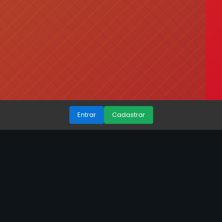
Entrar
Cadastrar