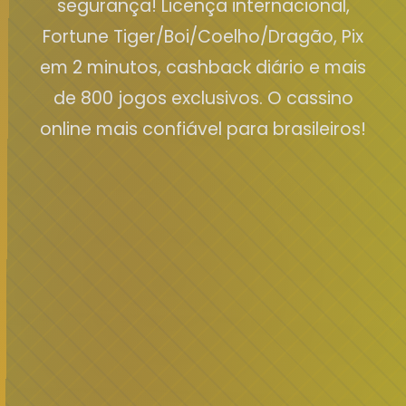
segurança! Licença internacional,
Fortune Tiger/Boi/Coelho/Dragão, Pix
em 2 minutos, cashback diário e mais
de 800 jogos exclusivos. O cassino
online mais confiável para brasileiros!