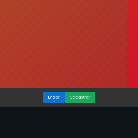
Entrar
Cadastrar