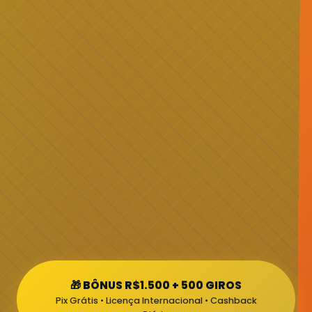
🎁 BÔNUS R$1.500 + 500 GIROS
Pix Grátis • Licença Internacional • Cashback