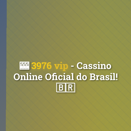
🎰
3976 vip
- Cassino
Online Oficial do Brasil!
🇧🇷