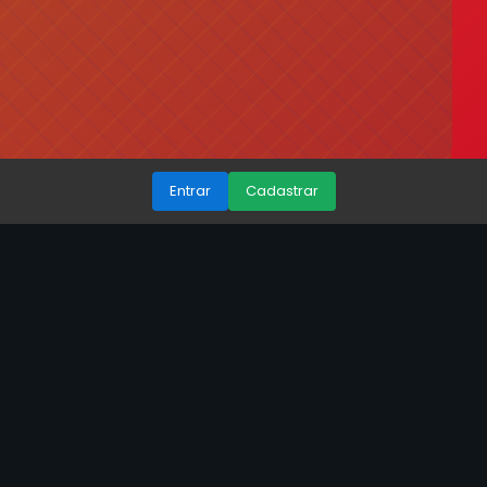
Entrar
Cadastrar
3976 vip | Desvendando o