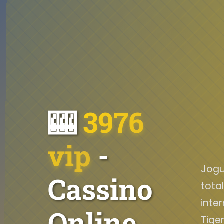
🎰
3976
vip
-
Jogu
Cassino
tota
inte
Online
Tige