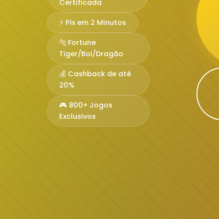
Certificada
⚡ Pix em 2 Minutos
🐅 Fortune
Tiger/Boi/Dragão
💰 Cashback de até
20%
🎮 800+ Jogos
Exclusivos