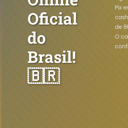
Pix 
Oficial
cash
de 8
do
O ca
confi
Brasil!
🇧🇷