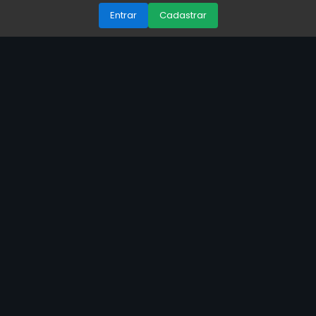
Entrar
Cadastrar
3976 vip | RoosterRumble:
Descubra o Fascinante
Mundo deste Jogo Inovador
Explore a magia do RoosterRumble, um jogo
envolvente que desafia jogadores com