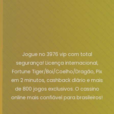
Jogue no 3976 vip com total
segurança! Licença internacional,
Fortune Tiger/Boi/Coelho/Dragão, Pix
em 2 minutos, cashback diário e mais
de 800 jogos exclusivos. O cassino
online mais confiável para brasileiros!