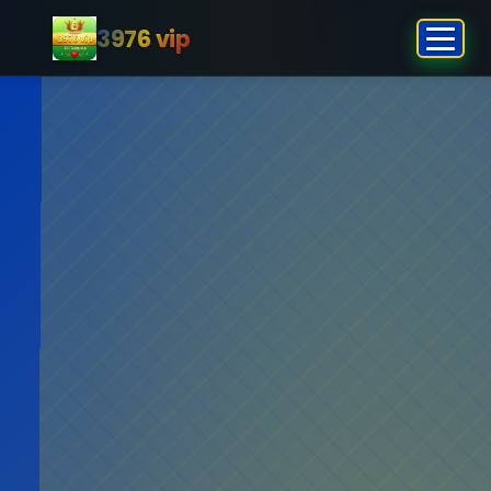
3976 vip