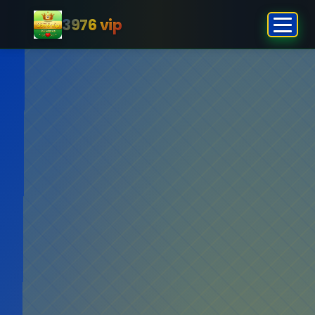
3976 vip