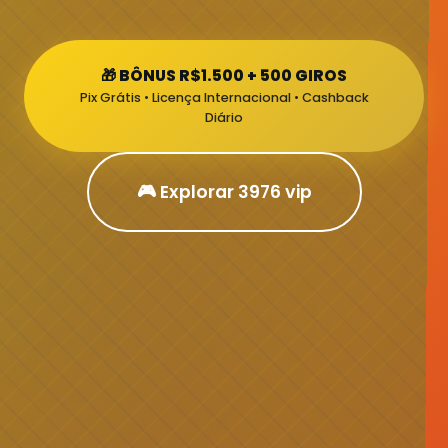
🎁 BÔNUS R$1.500 + 500 GIROS
Pix Grátis • Licença Internacional • Cashback
Diário
🎮 Explorar 3976 vip