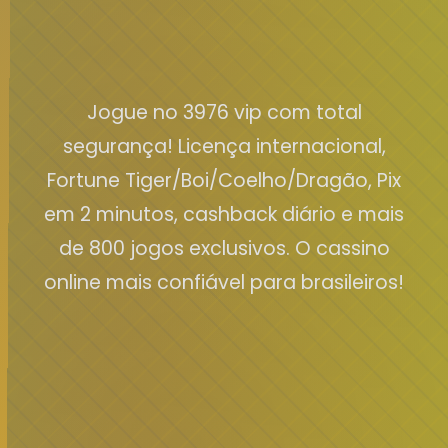
Jogue no 3976 vip com total
segurança! Licença internacional,
Fortune Tiger/Boi/Coelho/Dragão, Pix
em 2 minutos, cashback diário e mais
de 800 jogos exclusivos. O cassino
online mais confiável para brasileiros!