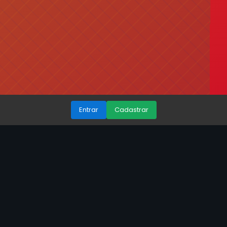
Entrar
Cadastrar