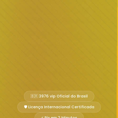
🇧🇷 3976 vip Oficial do Brasil
🛡️ Licença Internacional Certificada
⚡ Pix em 2 Minutos