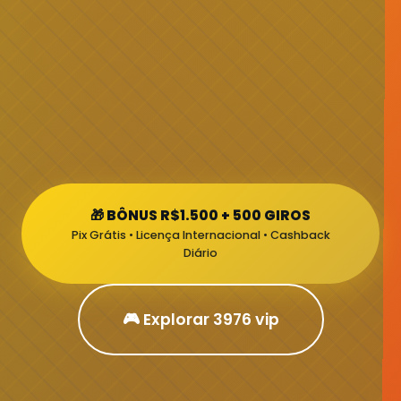
🎁 BÔNUS R$1.500 + 500 GIROS
Pix Grátis • Licença Internacional • Cashback
Diário
🎮 Explorar 3976 vip