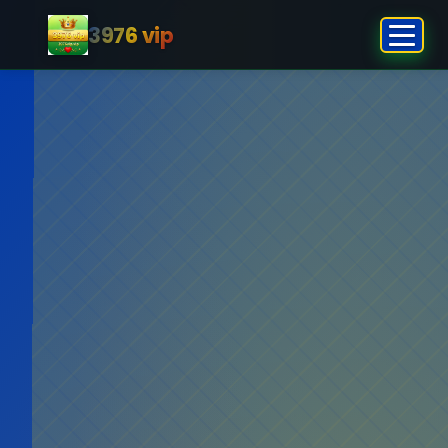
3976 vip