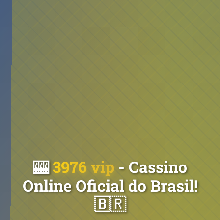
🎰
3976 vip
- Cassino
Online Oficial do Brasil!
🇧🇷