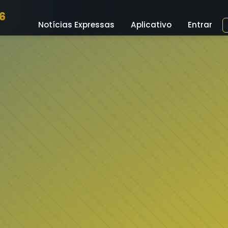
6
Notícias Expressas
Aplicativo
Entrar