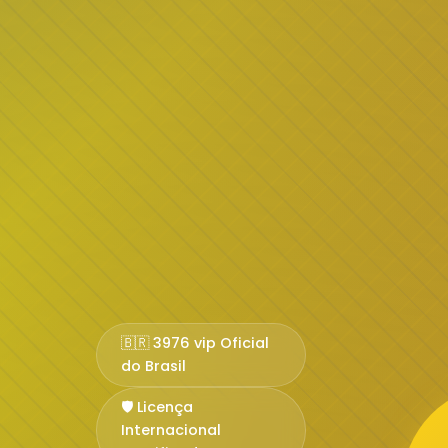
🇧🇷 3976 vip Oficial
do Brasil
🛡️ Licença
Internacional