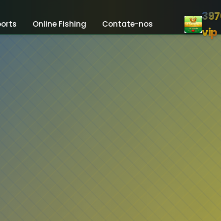
397
orts
Online Fishing
Contate-nos
vip